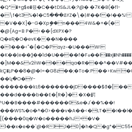
�Q*�+g$e�믔�C��tDS&JL�;?@� �7K�B(�fl-
�\f�t3%�1�Cߡ���5YZ�\�|#��f �!��%!
�V��X]�-G�Xpީ��n���4W&�+�(�
�@{Ag=B P�<��{dXPX�?
Q�eƦ�O�evK���N����
�1���<"�{�O�Ρayz~�U���W!
�K��|e��ѯ��1d�U����f�Fܘ��l��xj�Nh����7�D��Bc����2�,Ҹ�6��а
�]M��&v2ǹW�l��ąa�R���^��V#���`�ތmgn�X��W�nI��Za��il���bCR
kÇ�ܐP��8�@�l=�G8z��;�To�:P��>Kw�QFX
��կ�O�Y-
�������kL6�������jD����$d̎�[���
���d����b��E�[R�)� �X�齶
ʰU��B����#������0&e�J'��%��!
���WS%�o�^�0>���v�A��<�LT��I��l�X
[(����0q�W�o�����hJ+�V�
1��x�e��`@�Rl;l�0]�h�Q�g*�C55�m�H%�o'רEV�00gH