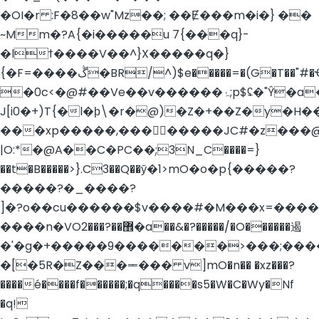
�OI�r :F�8��w"Mz��; ��Ɇ���m�i�} ��
~Mm�?A{�i�����u 7{���q}-
�lϯ����V��^}X�����q�}
{�F=����ڴ�BR/^)$e�����=�(G�T��"#�ҾT�
�0c<�@#��Ve��v������ۂ;p$ʢ�"Ŷ�a�?
J[i0�+)T{�l�ϸ\�r�@)�Z�+��Z�y�
���xp�����,���񠨆�����JC#�z���
|O:*�@A��C�PC��ׅ;3N_C����=}
��t�B�����>}.C3��Q��ӯ�1>mO�o�p{�����?
�����?�_����?
]�?o��cu������$v����#�M���x=����
���� n�VO޾��?���2�a��&�?�����/�O������遏
�'�g�+�����9�������>���;�����vڇ����1%�|tN�
�[�5R�Z���ힼ��� v]mO�n�� �xz���?
����é����f������;�q����s5�W�C�Wy�Nf
�q!