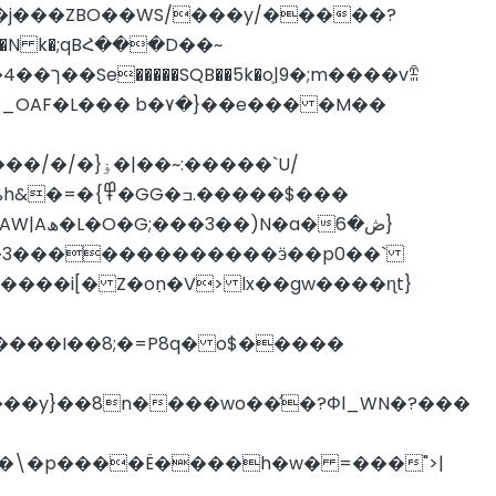
 w�j���ZBO��WS/���y/�����?
��N k�;qBՀ���D��~
�����$���
����i[� Z�o߲n�V> lx��gw����ɳt}
p�\�p����Ë����h�w� =���">|