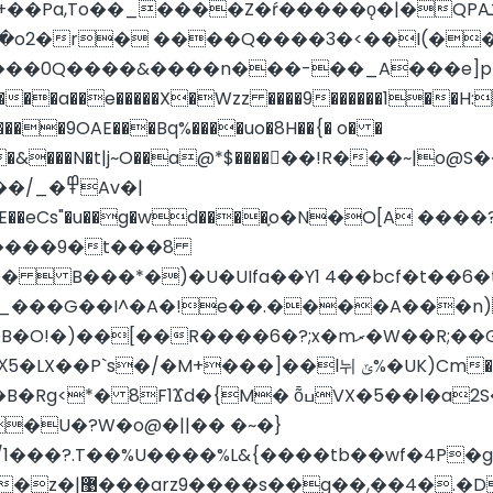
��Pa,
To��_����Z�ŕ�����ǫ�|�QPAݎ�l�e�_�G�$�&���1;�>
Q����&����n���-��_A���e]p�C%#�·o
�=���a��e�����X�Wzz ����9������1��
fG�Ax�&���N�t|j~O��a@*$����񎟏��!R���
߾Av�|
u��g�wd����֪o�N�O[A ����?'��[��ط����" 8 ��
����9�t���8
���  B���*�)�U�UIfa��Y1 4��bcf�t��
�_���G��I^�A�!e��.����A���n)
��+���8�� �x����B^M�� \����B�O!�)��[��R����6�?;x�mރ
�W��R;�
l뉘 ݶ%�UK)Cm������H}��^���Ye/{( ï��|�Z
VX�5��l�a2S���v �kh��9�ڻ����O�i`�� ���|
�U�?W�o@�||�� �~�}
1���?.T��%U����%
L&{����tb��wf�4P�
4�.�D���?