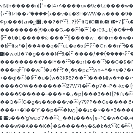
v&ʧn�����n|}"=�|4>^����av�9z�tػ����w��̏�����n�̦���~r?��Goκ3�R��uz�I��us�6 ���ƺ�g��A|����!���=
{>fI>1��>ޭ'����{x��v�ë�8H�WW�w���;�9�
Фp:���|zn�j׶ݫ ;��?�P_?}ʳ�Q�O���o��'��+7] o����y���E�����Y����?�P�]|�%י����� �"z�*�������~� z�
��������}9�x��Gޛ���)�r0ټ9
L{�Շ�+
{�t�����ܺ�ώ.���]����w_�f�m��w�4��cl����:0L
�߿�ω*�[��#��q�
u�e�xt�On.��n�
߻�w.o�7�g����Nt�����/ۭ��(����<��}
�����������!Y����zrt�����C�$�P
���rqf��w; �u�i`�˛�s�pz;wnޝ^�=e�7��������4��D?޼q����J���"M���4����7�0�̮���!����|�3�N�l6
>��ql��f�u�(w�3KR6?�� ���M|w�+��>
����O'W�������27W7f��p7�~P�އkc�!}#*y�=�_חc�x��Yz�=�f�QU���t�|��=dc�iz���;�R{������ds#����fs
����9�����~���=�ۍ�p}���ٵ�?}1��3ɛ�7ӏ�w����f�J2���Z�֭��0��Q�N/���\Xo� .�~�;{�?t?'�.��`셛�̸}���M4�����dO?
��Q�G�g�s��:���v�y79?P��Ge����:8���L��&?><���
���><�1��ϓ,��p��Խڻ]��zo�༟��=3����do�$���{s����T��zr{��[�H��˻����Ԕ�g��6� ���L��?
�I��ͻ���'gʽwu;o'7��_��|z���v}e~?Q�w�O�ޛ��������Ӈ���3ϛͲ#�wv�w�����{3��yiN?M���ُϧ���S�$��B�d�q|
���w9�A���K�}�&�����y�&�k�;t'O�\��{���n�ݿ�����������