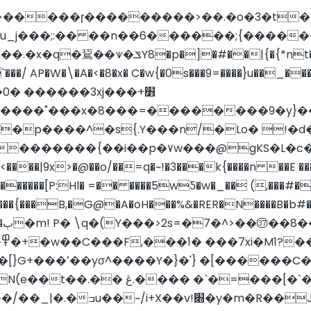
�0� ��� ���3xj���+׻
������"���x�8���=������
��9�y}��
�p����^�s{.Y���n/�Lo� !�
�������{��i��p�۷w���@gKS�L�c�
��{���B,�G@�A�oH���%&�RER�N����B�b#�<�z
A�
}
�����@י��?ݤ��~��n{"���!
ʘ�� �A�/>]��p���PyӃ�|