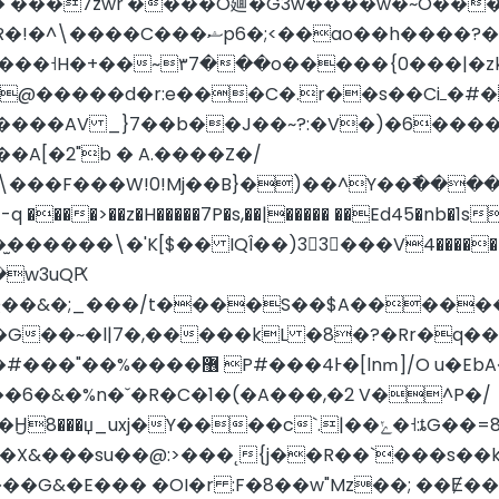
I� ���7zwr'����O廽�G3w����w�~O��
���˧H�+��~۳7���o�����{0���|�zkw
��d�r:e���C�.r��s��Ciߺ�#��[�z��
�����AV _}7��b��J��~?:�V�)�6���
A[�2"b � A.����Z�/
\���F���W!0!Mj��B}�)��^Y��߯�����
�-q ����>��z�H�����7P�s,��|����� ��Ed45�nb�
����\�'K[$�� IQÎ��)33���V4�����_�?��
�w3uQԖ
��&�;_���/t����S��$A������{
��@-��[t~=���#@' ���������K32Ȇ�#���"��%����޶ P#���4Ͱ�[lnՠ]/O u�
Eb
��6�&�%n�ˇ�R�C�1�(�A���,�2 V�^P�/
�X&���su��@:>���˛{j��R��`���s��