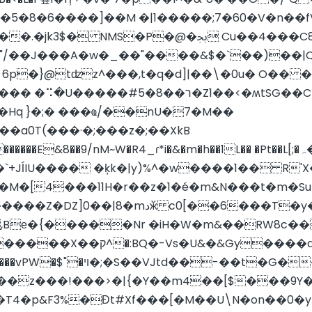
����]��M �|1� ����;7�60�V�n��fV�
��4���C8����[��yI⤝�������~�T����|
"/��J���A�w�_��"����&$�`��)��|
}@tʣz^���,t�q�d]|��\�0u� O�� ��V!���6�
<�ʍtSG��Cp����P��4��cX�S��tǅ�?
Hq }�;� ���ҩ/��nU�7�M��
��a0T(���·�;���z�;��XkB
�`+JĺIU���� �ķk�|y)%^�w����1�� R'
`�M�[4���11H�r��z�1�é�m&N���t�m�Su
��6���T�y��%�eO� �E�k�뻄
,Bе�{�����Nr �iH�W�m&��RW8c��
iD�\��Z0O$�n'����r�ԳS
��z��4[��Țȥ�����U� %��D
��z���!���>�|{�Y��m4��[$���9Y
T4�p&F3%�Ɖt#Xf���[�M��U\N�on��0�y�