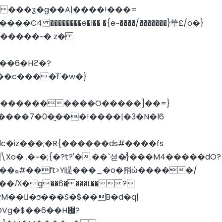
4 ��������e�l�� �{e~����/�������}華£/o�}
�c����ͮf'�w�}
?�����������O�����]��=}
�/