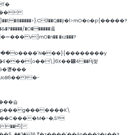
�B�����>}.C3��Q��ӯ�1>mO�o�p{�����?
�����o����'N���}{��������y
�E���{o��\}6X��⹶4��Ĥj쨫
G�㜷���
UoB6��
Ͱ�-
a4��C����M�-�,S?
ǝ���͌{
"Q��5؎��2�16.Ⱦ�z����'��ǿn���?�s��?