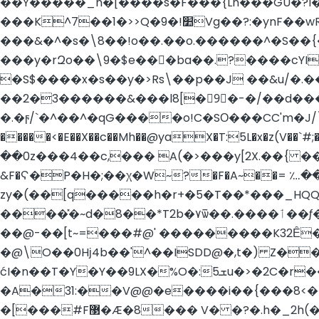
��Y�����_n�[����s�F���{Ln���GU�?
���&�^�s�\8��!o��.��o.������^�S��{
���y�rԶo��\9�$e���ba��.?����cYI@���
�S$����x�s��y�>Rs\��p��J ��&u/�.
��2�3������&���l8[�9ّ�-�/��d����
�.�ϝ/`�^��^�qG����o!C�SΟ���CC'm�J/
�����<�E��X��c��Mh��@yaX�T:5L�x�z(V��`#;
��0z���4��c,��� A(�>���y[2X.��{ ��̫��
&F�Ϛ�P�H�;��χ�W~?�F�A~��= ؊�
zy�(��[q�����h�r+�5�T��*���_HQQ
����̽�~d�8��*T2b�۷ѿ��.����ٲ��ƒ�G��~�l|7�,�����kL �8�?�Rr�q��G������l�����/4��J��/��g��
�@\O��0Hϳ4b��'^��ISDD@�,t�) Z�
ćI�n��T�Y�Y��9LX�%O�:5ܫu�>�2C�r��Ӈ8���џ_uxj�Y����c`.|��ݺ�˧:ȶG��=8S�d��o�)1+��
�A�31:��V@@�e����i��{���8<�
�[���#F޳�Æ�8��� V� �?�.h�_2h(���G&�E��� �OI�r :F�8��w"Mz��; ��Ɇ���m�i�} �� ~Mm�?A{�i�����u