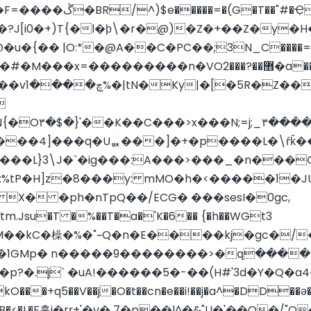
G�T��"#�ҾT�
� |O:*�@A��C�PC��ׅ;3N_C����=}��t
 ���� n�VO޾��?���2�a��&�?�����/�O������遏
�xz���?

N{�O۳�$�}'��K��C���>x���N;=j;_۳�
3���4]���q�Uퟩ���]�+�p����L�\ŕǩ�
y���L}3\J�`�ig���:A���>���_�n���
:%tP�H]z�8���y: mMO�h�<�����1�J
X� �ph�nTpQ��/ECG� ���sesI�0gc,
�p?�.j` �uA!������5�-��(H#'3d�Y�Q�
�+q5��V��j�O�t��cn�e��i!��j�a^�DD��
Wh�D�B�<�L�F흎i�rŗ+'�v� 7�p��l^�&"U�'��O�/