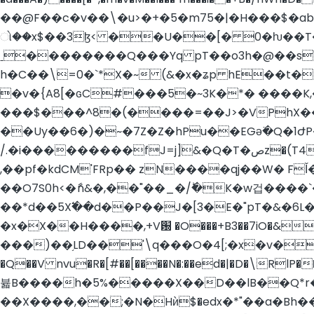
��@F��c�v��\�u>�+�5�m75�|�H���$�ab�5�8�6
ો��x$��3ɮ< ��U��[� 0�ƕ��T��.�jk3$� NMS�P�@�ﲜ Cu
ˍ��������Q���Yq pT��o3h�@��s
h�C��\=0�`*X�~ (&�x�ʑp hE��t� 6p�
�v�{A8[�ɢC#���5�~3K�*� ����K,��� �⠩�U�����#5�8��ר�Z1��
���$���^8�(����=��J>�VPhX��
��Uy��6�)�~�7Z�Z�hPu��EGǝ߳�Q�1ԺP
/.�i���������fJ=j]&�Q�T�صz�(T4������E&8��9/nM~W�R4_ɾ*i�&�m�h��1L�� �Pt��L[;�ہ�d�ѱk����zm^���*���
,��pf�kdCM'FRp�� zN����qj��W� FǏ
��O7S0h<�ާn&�,��"��_�/ؕ�K�w겁����
��*d��5X߱��d��P��J�[3�E�"pT�&�6L�����Z�DZ]0��|8�mدӂ c0[
�x�X��H����,+V԰ �O��
�+B3��7iO�&
���)��֥LD��'\q���O�4[;�x�v������X��ק^�:BQ�-Vs�U&�&Gy����q�΃��
�Q��V nvu�R�[#��[����N�:��ed�|�D�\RlP����vPW�$"�ױ�;�S��VJtd��-��t�G��"�<�f
뷻B����h�5%�����X��D��lB��Q*r
��X����,��;�N�Hѝ$�edx�*"��a�Bh��