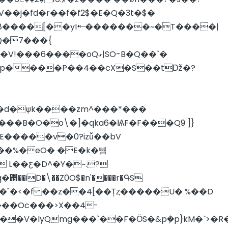
�j�fd�r��f�f2$�E�Q�3t�$�
Q�7���{
���oQގ|SO-B�Q��`�
X���B�O�o\�]�qka6�ѨF�F���Q9 ]}
E�����v�0?izǚ��bV
 L��ƹ�D^�Y�~.?
���Oc���>X��4-
�V�lyQmg���`��F�ȪS�&p݀�p}kM�`>�R�