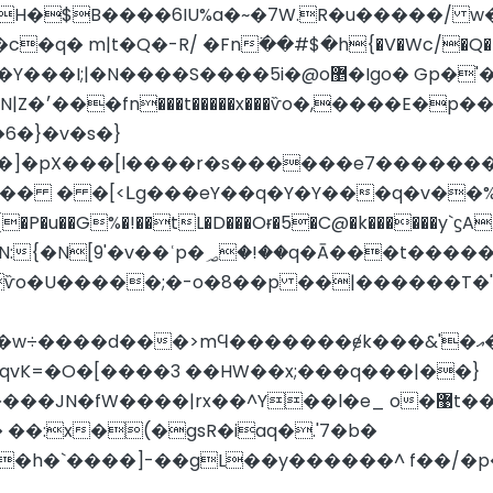
I�H�$B����6IU%a�~�7W.R�u�����/
c�q� m|t�Q�-R/ �Fn߳��#$�h{�V�Wc/�Q
޵�Igo� Gp�'�4��ך��Se�����SQB��5k�o֛|9�;m����vꍄ
�e��� �M��
<Լg���eY��q�Y�Y���q�v��%h&�=�{߾�GG�ߏ.
���3�������������ӭ��p0��`
�̎ѷo�U�����;�-o�8��p ��|������T�'
mϤ�������ɇk���&'�އ����I��8;�=P8q� o$�����
vK=�O�[����3 ��HW��x;���q���|��}
��l�e_ o�޹t����y}��8n����wo��̛�?Φl_WN�?���
� ��:x�(�gsR�iaq�.'7�b�
�h�`����]-��gL��y������^ f��/�