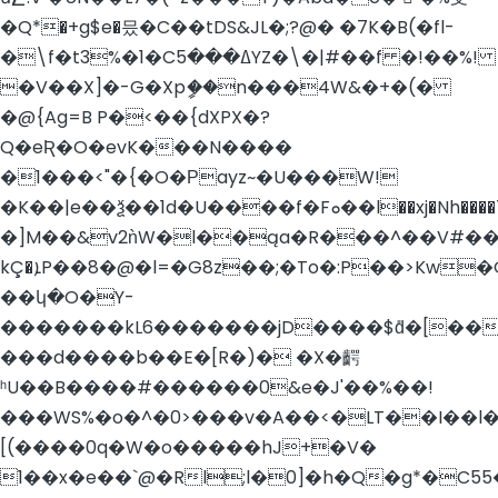
�Q*�+g$e�믔�C��tDS&JL�;?@� �7K�B(�fl-
�\f�t3%�1�Cߡ���5YZ�\�|#��f �!��%!
�V��X]�-G�Xpީ��n���4W&�+�(�
�@{Ag=B P�<��{dXPX�?
Q�eƦ�O�evK���N����
�1���<"�{�O�Ρayz~�U���W!
�K��|e��ѯ��1d�U����f�Fܘ��l��xj�Nh����7�D��Bc����2�,Ҹ�6��а
�]M��&v2ǹW�l��ąa�R���^��V#���`�ތmgn�X��W�nI��Za��il���bCR
kÇ�ܐP��8�@�l=�G8z��;�To�:P��>Kw�QFX
��կ�O�Y-
�������kL6�������jD����$d̎�[���
���d����b��E�[R�)� �X�齶
ʰU��B����#������0&e�J'��%��!
���WS%�o�^�0>���v�A��<�LT��I��l�X
[(����0q�W�o�����hJ+�V�
1��x�e��`@�Rl;l�0]�h�Q�g*�C55�m�H%�o'רEV�00gH