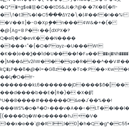
�Q*�+g$e�믔�C��tDS&JL�;?@� �7K�B(�fl-
�\f�t3%�1�Cߡ���5YZ�\�|#��f �!��%!
�V��X]�-G�Xpީ��n���4W&�+�(�
�@{Ag=B P�<��{dXPX�?
Q�eƦ�O�evK���N����
�1���<"�{�O�Ρayz~�U���W!
�K��|e��ѯ��1d�U����f�Fܘ��l��xj�Nh����7�D��Bc����2�,Ҹ�6��а
�]M��&v2ǹW�l��ąa�R���^��V#���`�ތmgn�X��W�nI��Za��il���bCR
kÇ�ܐP��8�@�l=�G8z��;�To�:P��>Kw�QFX
��կ�O�Y-
�������kL6�������jD����$d̎�[���
���d����b��E�[R�)� �X�齶
ʰU��B����#������0&e�J'��%��!
���WS%�o�^�0>���v�A��<�LT��I��l�X
[(����0q�W�o�����hJ+�V�
1��x�e��`@�Rl;l�0]�h�Q�g*�C55�m�H%�o'רEV�00gH