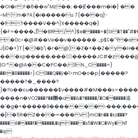
�OI�r :F�8��w"Mz��; ��Ɇ���m�i�} ��
~Mm�?A{�i�����u 7{���q}-
�lϯ����V��^}X�����q�}
{�F=����ڴ�BR/^)$e�����=�(G�T��"#�ҾT�
�0c<�@#��Ve��v������ۂ;p$ʢ�"Ŷ�a�?
J[i0�+)T{�l�ϸ\�r�@)�Z�+��Z�y�
���xp�����,���񠨆�����JC#�z���
|O:*�@A��C�PC��ׅ;3N_C����=}
��t�B�����>}.C3��Q��ӯ�1>mO�o�p{�����?
�����?�_����?
]�?o��cu������$v����#�M���x=����
���� n�VO޾��?���2�a��&�?�����/�O������遏
�'�g�+�����9�������>���;�����vڇ����1%�|tN�
�[�5R�Z���ힼ��� v]mO�n�� �xz���?
����é����f������;�q����s5�W�C�Wy�Nf
�q!