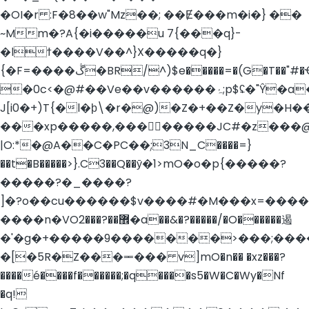
�OI�r :F�8��w"Mz��; ��Ɇ���m�i�} ��
~Mm�?A{�i�����u 7{���q}-
�lϯ����V��^}X�����q�}
{�F=����ڴ�BR/^)$e�����=�(G�T��"#�ҾT�
�0c<�@#��Ve��v������ۂ;p$ʢ�"Ŷ�a�?
J[i0�+)T{�l�ϸ\�r�@)�Z�+��Z�y�
���xp�����,���񠨆�����JC#�z���
|O:*�@A��C�PC��ׅ;3N_C����=}
��t�B�����>}.C3��Q��ӯ�1>mO�o�p{�����?
�����?�_����?
]�?o��cu������$v����#�M���x=����
���� n�VO޾��?���2�a��&�?�����/�O������遏
�'�g�+�����9�������>���;�����vڇ����1%�|tN�
�[�5R�Z���ힼ��� v]mO�n�� �xz���?
����é����f������;�q����s5�W�C�Wy�Nf
�q!