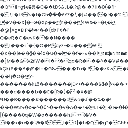
�Q*�+g$e�믔�C��tDS&JL�;?@� �7K�B(�fl-
�\f�t3%�1�Cߡ���5YZ�\�|#��f �!��%!
�V��X]�-G�Xpީ��n���4W&�+�(�
�@{Ag=B P�<��{dXPX�?
Q�eƦ�O�evK���N����
�1���<"�{�O�Ρayz~�U���W!
�K��|e��ѯ��1d�U����f�Fܘ��l��xj�Nh����7�D��Bc����2�,Ҹ�6��а
�]M��&v2ǹW�l��ąa�R���^��V#���`�ތmgn�X��W�nI��Za��il���bCR
kÇ�ܐP��8�@�l=�G8z��;�To�:P��>Kw�QFX
��կ�O�Y-
�������kL6�������jD����$d̎�[���
���d����b��E�[R�)� �X�齶
ʰU��B����#������0&e�J'��%��!
���WS%�o�^�0>���v�A��<�LT��I��l�X
[(����0q�W�o�����hJ+�V�
1��x�e��`@�Rl;l�0]�h�Q�g*�C55�m�H%�o'רEV�00gH