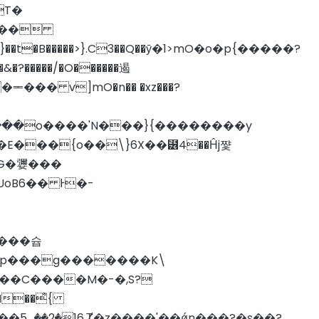
�B�����>}.C3��Q��ӯ�1>mO�o�p{�����?
�����o����'N���}{��������y
�E���{o��\}6X��⹶4��Ĥj쨫
G�㜷���
UoB6��
Ͱ�-
a4��C����M�-�,S?
ǝ���͌{
"Q��5؎��2�16.Ⱦ�z����'��ǿn���?�s��?