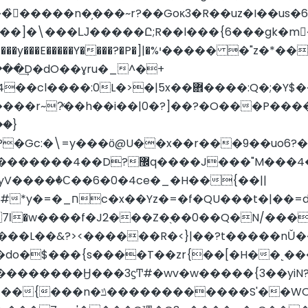
��]�\���Ǉ�����Ը;R��l���{6���gk�m����C
���͢D�dO��ɣru�_^�+
�>�|5x��܎����:Q�;�Y$���6�Hϩ�?
����r~?ͯ��h��i��|0�?]��?�O���P����
�Gc:�\=y���ӧ@U
��x��r���9��uo6
yV����ٛ�Ϲ��6�0�4ce�_�H��{��||
���R�<}|��?t�����nǓ���ه#��ẝt>Y睼���_�o�矟ώ����
�S'��WOVg�$��6��H޿?