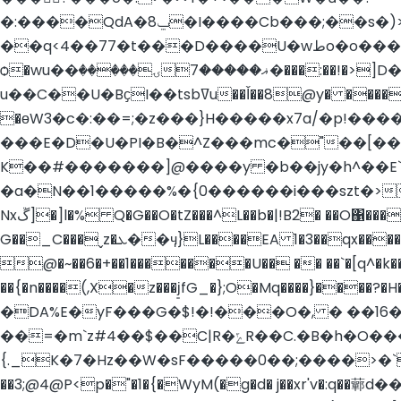
�:����QdA�8ݐ�I����Cb���;��s�)>�����ɼ���������>��.�o�3�t�������.�&�Ix&|�/�`F�l��ζ1X�-
��q<4��77�t���D����U�wطo�o���u_j���;:�� ��n��6������;{������h���f *h��?Z٧ۛ�I�4���O�=�|
ѻ�wu��ۍ������ޣ�����7���:��!�>]D���.�x�q�䲾��⩛�ݏY8�p�]�#��|{�{*nt�g�w���ڳ?
u��C��U�BҫI��tsbߜu��Ǐ��8@y� ����`���/ AP�W�\�A�<�8�x� C�w{�0s���9=����}u��_�������n8/`b�h���B��%���w���}�&R/�p�s�z
�өW3�c�:��=;�z���}H����
�x7a/�p!���
���E�D�U�PI�B�^Z���mc�"��[
K��#�������]@����y �b��jy�h^��E`
�a�N��1�����%�{0������i���szt�>
Nxڱ]�]l�% Q�G��O�tZ���^L��b�|!B2� ��O΁���<����|9x>�@��o/��=q�~!�3���k{����n ��E �����48��������E .rx��I�p��a
G��_C���ˬz�ܥ��ӌ}L����EA 1�3��qx����������[P:Hl� =�� ����5wƼ�w�_�� (,���#��DG��zz��d@_�u�{�ЭU
@�~��6�+��1�������U�� �� ��`�[q^�k��
��{�n����(,X�z���j͈fG_�};O�Mq����}����?�H�ٻ�m! P� \q�(Y���>2s=�7�^>��㊲��8�����"���� >w0hnM�EHA)x�
�DA%E�yF
���G�$!�!���O�, � ��16�߾�+�w��C���F,���1� ���7xi�M1?��������y� (DZ� v�!�`Z���=_
��=�m`z#4��$��C|R�ݻR��C.�B�h�O���[}G+���ʼ��yσ^����Y�}�'} �[������C�&�B� �f�^�7��wWse�U
{._K�7�Hz��W�sF�����0��;����>�`N(e��t��.�� ڠ.�[�`�� �����@י��?ݤ
��3;@4@P<p�"�1�{�WyM(�g�d� j��xr'v�:q��䕤d���/��_|�.�ߏu��~/i+X��v!׍�y�m�R��Jƻ�� _