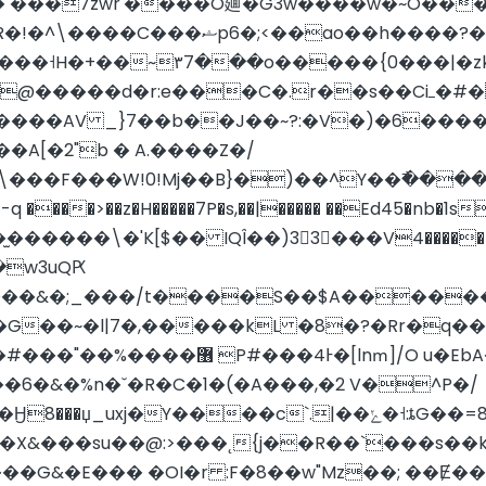
I� ���7zwr'����O廽�G3w����w�~O��
���˧H�+��~۳7���o�����{0���|�zkw
��d�r:e���C�.r��s��Ciߺ�#��[�z��
�����AV _}7��b��J��~?:�V�)�6���
A[�2"b � A.����Z�/
\���F���W!0!Mj��B}�)��^Y��߯�����
�-q ����>��z�H�����7P�s,��|����� ��Ed45�nb�
����\�'K[$�� IQÎ��)33���V4�����_�?��
�w3uQԖ
��&�;_���/t����S��$A������{
��@-��[t~=���#@' ���������K32Ȇ�#���"��%����޶ P#���4Ͱ�[lnՠ]/O u�
Eb
��6�&�%n�ˇ�R�C�1�(�A���,�2 V�^P�/
�X&���su��@:>���˛{j��R��`���s��