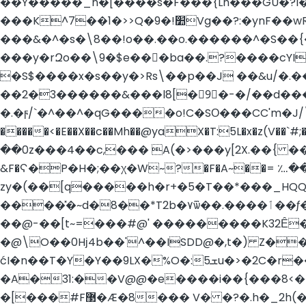
��Y�����_n�[����s�F���{Ln���GU�?
���&�^�s�\8��!o��.��o.������^�S��{
���y�rԶo��\9�$e���ba��.?����cYI@���
�S$����x�s��y�>Rs\��p��J ��&u/�.
��2�3������&���l8[�9ّ�-�/��d����
�.�ϝ/`�^��^�qG����o!C�SΟ���CC'm�J/
�����<�E��X��c��Mh��@yaX�T:5L�x�z(V��`#;
��0z���4��c,��� A(�>���y[2X.��{ ��̫��
&F�Ϛ�P�H�;��χ�W~?�F�A~��= ؊�
zy�(��[q�����h�r+�5�T��*���_HQQ
����̽�~d�8��*T2b�۷ѿ��.����ٲ��ƒ�G��~�l|7�,�����kL �8�?�Rr�q��G������l�����/4��J��/��g��
�@\O��0Hϳ4b��'^��ISDD@�,t�) Z�
ćI�n��T�Y�Y��9LX�%O�:5ܫu�>�2C�r��Ӈ8���џ_uxj�Y����c`.|��ݺ�˧:ȶG��=8S�d��o�)1+��
�A�31:��V@@�e����i��{���8<�
�[���#F޳�Æ�8��� V� �?�.h�_2h(���G&�E��� �OI�r :F�8��w"Mz��; ��Ɇ���m�i�} �� ~Mm�?A{�i�����u