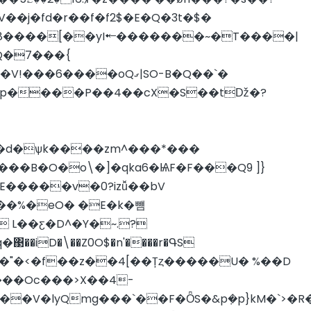
�j�fd�r��f�f2$�E�Q�3t�$�
Q�7���{
���oQގ|SO-B�Q��`�
X���B�O�o\�]�qka6�ѨF�F���Q9 ]}
E�����v�0?izǚ��bV
 L��ƹ�D^�Y�~.?
���Oc���>X��4-
�V�lyQmg���`��F�ȪS�&p݀�p}kM�`>�R�