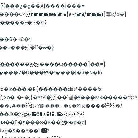
4 ��������e�l�� �{e~����/�������}華£/o�}
�c����ͮf'�w�}
?�����������O�����]��=}
�/