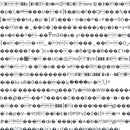
���y{�H�0�ϧ�m2�D�ww:힞�߶��
�p�;1,�P���U��4]$�߽�|o�ľ��Q��,�%��
[�nӯ��h4¿�p`�{#'L�̟��> G�o�^�,>F��=5O��Y���I;|�N����S����5i�@o
��W� �_��G� |����'�:����y�p�|i�=z+9N|Z�׳���fn���t�����x���ѷo�,����E�p��_OAF�L��� b�۷�}�
�n�K��^�~��߾m3Xi�s� yr������ ��6�}�v�s�}
{�e�<�=_�h����_��=�Oز�]�pX���[l����r�s������e7���������/�/�}ۏ�|� �~:�����`U/
������T��`)cv����~�6�탷��8���Z`H��� � �[
��>y�׷���UQ�ڪnv[*�Vn{���˰�X~�e{�P�u��G%�!��tL�D���Oɍ�5�C@�k������y`ϛAAW|Aھ�L�O�G;���3��)N�a�ڞ�6}
��~<�.��o� ��`w���0�@�W�N:{�N[9'�v��ʿp�؃�!��q�Ā���t��
����OS������֤��F#���O���`�v�<~��'
�i��|u~u6�0�&����և����ʚ>�\}?
��A�'�������mg���7y�W�WW������w÷����d���>
b��@�x ~��^7���k�C���S����-�<��q
���`�F��َ���{�z����l���@������JN�fW����|rx��^Y
�'n�p�V~�YO6��1�E�r0P0Fv2�2�|{Y~�!+ �
#� ����ǽ�`���j�`�A�b�W@^�
���?���o�:>�>>f�+<���W�ŭ��!