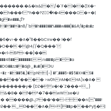
6�v>� �A�"8��bCɤw�� l��!͛
d�O�� �@4//�Q���`
�rl~6P<��}��
 -�i��5�,)�pN[~} �f`,���8<�$5�XH�S�