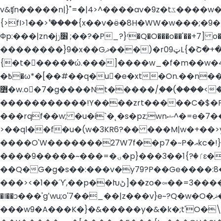
v&ʧn�����n|}"=�|4>^����av�9z�tػ����w��̏�����n�̦���~r?��Goκ3�R��uz�I��us�6 ���ƺ�g��A|����!���=
{>fI>1��>ޭ'����{x��v�ë�8H�WW�w���;�9�
Фp:���|zn�j׶ݫ ;��?�P_?}ʳ�Q�O���o��'��+7] o����y���E�����Y����?�P�]|�%י����� �"z�*�������~� z�
��������}9�x��Gޛ���)�r0ټ9
L{�Շ�+
{�t�����ܺ�ώ.���]����w_�f�m��w�4��cl����:0L
�߿�ω*�[��#��q�
u�e�xt�On.��n�
߻�w.o�7�g����Nt�����/ۭ��(����<��}
�����������!Y����zrt�����C�$�P
���rqf��w; �u�i`�˛�s�pz;wnޝ^�=e�7��������4��D?޼q����J���"M���4����7�0�̮���!����|�3�N�l6
>��ql��f�u�(w�3KR6?�� ���M|w�+��>
����O'W�������27W7f��p7�~P�އkc�!}#*y�=�_חc�x��Yz�=�f�QU���t�|��=dc�iz���;�R{������ds#����fs
����9�����~���=�ۍ�p}���ٵ�?}1��3ɛ�7ӏ�w����f�J2���Z�֭��0��Q�N/���\Xo� .�~�;{�?t?'�.��`셛�̸}���M4�����dO?
��Q�G�g�s��:���v�y79?P��Ge����:8���L��&?><���
���><�1��ϓ,��p��Խڻ]��zo�༟��=3����do�$���{s����T��zr{��[�H��˻����Ԕ�g��6� ���L��?
�I��ͻ���'gʽwu;o'7��_��|z���v}e~?Q�w�O�ޛ��������Ӈ���3ϛͲ#�wv�w�����{3��yiN?M���ُϧ���S�$��B�d�q|
���w9�A���K�}�&�����y�&�k�;t'O�\��{���n�ݿ�����������