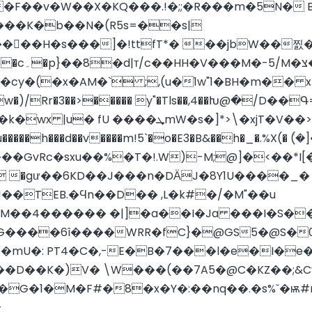
�F��v�W��X�KQ���.!�;;�R���m�5N�
��K�b��N�(R5s=��s|
��H�s���]�!ttfT*� ��jbW��찘�
��8:� �譊
�cy�(�x�AM�` ;,(u�1w"1�BH�m�� 
�)/Rr�3��>����� y"�Tls��,4��Խ@�/D��
�GvRc�sxu��%�T�!.W)-M;@]�<��*I[
 �gư��6KD��J���n�DӒJ�8Y1U����_
/>!��TEB.�Ϥn��D�� ,L�k#�/�M"��u
��4������ �|]�a��I�Ja ���I�S��$I
G����6î����WRR�fC}�@GS5�@S�0.�
��mU�: PT4�C�,-E�B�7���l�e�I�
\��G�1�M�F#�8�x�Y�:��nq��.�s%ˇ�
-