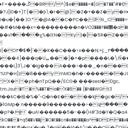
G�T��"#�ҾT�
� |O:*�@A��C�PC��ׅ;3N_C����=}��t
 ���� n�VO޾��?���2�a��&�?�����/�O������遏
�xz���?

N{�O۳�$�}'��K��C���>x���N;=j;_۳�
3���4]���q�Uퟩ���]�+�p����L�\ŕǩ�
y���L}3\J�`�ig���:A���>���_�n���
:%tP�H]z�8���y: mMO�h�<�����1�J
X� �ph�nTpQ��/ECG� ���sesI�0gc,
�p?�.j` �uA!������5�-��(H#'3d�Y�Q�
�+q5��V��j�O�t��cn�e��i!��j�a^�DD��
Wh�D�B�<�L�F흎i�rŗ+'�v� 7�p��l^�&"U�'��O�/