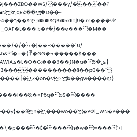
 w�j���ZBO��WS/���y/�����?
��N k�;qBՀ���D��~
�����$���
����i[� Z�o߲n�V> lx��gw����ɳt}
p�\�p����Ë����h�w� =���">|