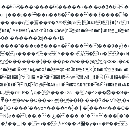
�0� ��� ���3xj���+׻
������"���x�8���=������
��9�y}��
�p����^�s{.Y���n/�Lo� !�
�������{��i��p�۷w���@gKS�L�c�
��{���B,�G@�A�oH���%&�RER�N����B�b#�<�z
A�
}
��� �`�=�����~��n{"���!
ʘ�� �A�/>]��p���PyӃ�|