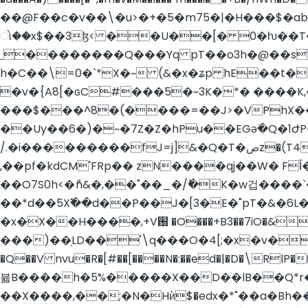
��@F��c�v��\�u>�+�5�m75�|�H���$�ab�5�8�6
ો��x$��3ɮ< ��U��[� 0�ƕ��T��.�jk3$� NMS�P�@�ﲜ Cu
ˍ��������Q���Yq pT��o3h�@��s
h�C��\=0�`*X�~ (&�x�ʑp hE��t� 6p�
�v�{A8[�ɢC#���5�~3K�*� ����K,��� �⠩�U�����#5�8��ר�Z1��
���$���^8�(����=��J>�VPhX��
��Uy��6�)�~�7Z�Z�hPu��EGǝ߳�Q�1ԺP
/.�i���������fJ=j]&�Q�T�صz�(T4������E&8��9/nM~W�R4_ɾ*i�&�m�h��1L�� �Pt��L[;�ہ�d�ѱk����zm^���*���
,��pf�kdCM'FRp�� zN����qj��W� FǏ
��O7S0h<�ާn&�,��"��_�/ؕ�K�w겁����
��*d��5X߱��d��P��J�[3�E�"pT�&�6L�����Z�DZ]0��|8�mدӂ c0[
�x�X��H����,+V԰ �O��
�+B3��7iO�&
���)��֥LD��'\q���O�4[;�x�v������X��ק^�:BQ�-Vs�U&�&Gy����q�΃��
�Q��V nvu�R�[#��[����N�:��ed�|�D�\RlP����vPW�$"�ױ�;�S��VJtd��-��t�G��"�<�f
뷻B����h�5%�����X��D��lB��Q*r
��X����,��;�N�Hѝ$�edx�*"��a�Bh��