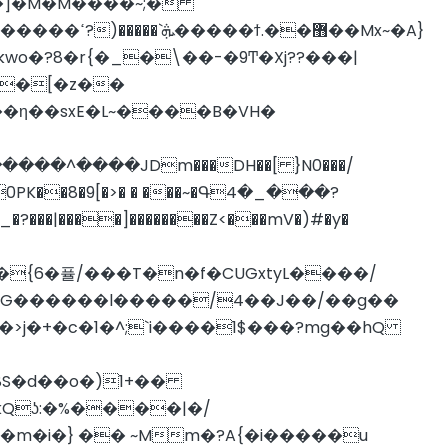
�]�M�M����~;�
���K^7��1�>>Q�9�!׺Vg��?:�ynF��wR�!�^\����C���ޝp6�;<��ao��h����?������ߵ?)�����`ܞ���
��ϯ.��޻��Mx~�A}
o�?8�r{�_�\��-�9Ͳ�Xj??���|
��η��sxE�L~����B�VH�
���^����JDm���DH��[ }N0���/
1s0PK��8�9[�>� � ���~�Գ4�_���?
�|����]��������Z<���mV�)#�y�
6�퓰/���T�n�f�CUGxtyL����/
A�>j�+�c�1�^;`i����1$���?mg��hQ
kQʖ:�%����|�/