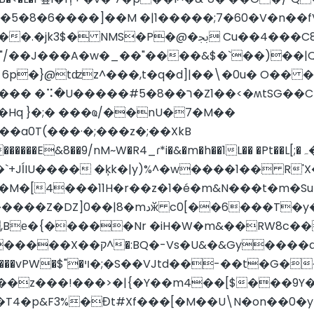
����]��M �|1� ����;7�60�V�n��fV�
��4���C8����[��yI⤝�������~�T����|
"/��J���A�w�_��"����&$�`��)��|
}@tʣz^���,t�q�d]|��\�0u� O�� ��V!���6�
<�ʍtSG��Cp����P��4��cX�S��tǅ�?
Hq }�;� ���ҩ/��nU�7�M��
��a0T(���·�;���z�;��XkB
�`+JĺIU���� �ķk�|y)%^�w����1�� R'
`�M�[4���11H�r��z�1�é�m&N���t�m�Su
��6���T�y��%�eO� �E�k�뻄
,Bе�{�����Nr �iH�W�m&��RW8c��
iD�\��Z0O$�n'����r�ԳS
��z��4[��Țȥ�����U� %��D
��z���!���>�|{�Y��m4��[$���9Y
T4�p&F3%�Ɖt#Xf���[�M��U\N�on��0�y�