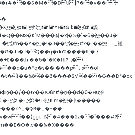
 B�r#���S�M��DU]P��v��-
�-
xf�Q��MS�K"M���좤�xj�%�`�6���J�!
Գ=�)fn��^��!�J���#x�]��=۾_豅
���a�u�*q�s�� ���pJ x�o!
� �t�f��%ō��8����$V���G��D*�ox
ǫ̏��/��!Y��!O8r#�ņ��d�0�HU涂
-z �-Ōؒ�!L<�յm��]!�����
e����k^_�ఫB�_�-��
ѭ#m��E�O�.c��%�X����