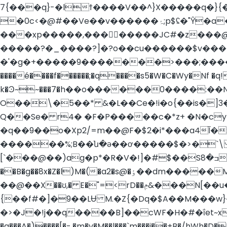
7{���q}-�lϯ����V��^}X�����q�}{�F=����ڴ�BR/^)$e�����=�(
�0c<�@#��Ve��v������ۂ;p$ʢ�"Ŷ�a�?J[i0�+)T{�l�ϸ\�r�@)�Z�+��Z�y�H��
���xp�����,���񠨆�����JC#�z���@�u�{�
�����?�_����?]�?o��cu������$v����#�M���x=�����
�'�g�+�����9�������>���;�����vڇ����1%�|tN�Ky|�[�5R�Z���ힼ��� v]mO�n�� 
����é����f������;�q����s5�W�C�Wy�Nf �q!
k�Ͽ~~���7�h��o������0����:��
O��\�5��* &�L��Ce�!i�o{��is�]
Q��Se� r4� �F�P�����c�*z+ �N�c
�q��9��o�Xp2/=m��@F�$2�i*���a4Ī�
������%;B��ն�ә��ơ�����$�>�`\ 
[`���@��)ag�p*�R�V�!]�#$��Sߏ�8tm.Jsu�T �%��T�a�'K�6�� {�h��WGt3
��B�g��8x�Z�l)M�(�a2�s@�ٶ��dm�����M��kC�橾�%�"~Q�n�E����kj�gc�/���슙
��@��X��ʊ,� E�"=<rD��ݦ&���N[��u�1GMp� n�����9��������>�զ����p���g�������K\
{��f#�]�9��LɄ M.�Z{�Dq�$A��M���w}
�>�J�!j��q����B]��cWF�H�#�ΐet~xkO��
�a���A�)����[�-,�m�v�M��l���`m���i��+B�/h