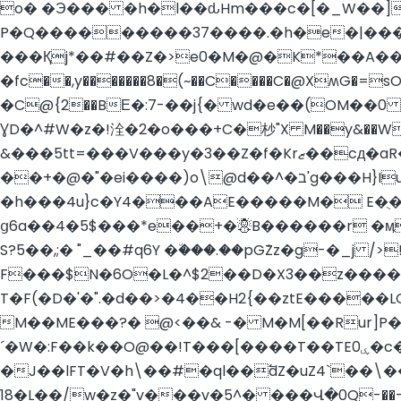
o� �Э��� �h�l��ԃHm���c�[�_W��]
P�Q���������37����.�h�e�|���
���Қj*��#��Z�>e0�M�@�K*��A���
�fc��,y�������8�(~��C����C�@XʍG�=sO�c۔�p}��8�d|т/c��HH�V���M�-5/M�צ�X�p��|h' ���l��^H��G k
�C@{2��BΕ�:7-��j{� wd�e��(OM��0 
ƔD�^#W�z�!洤�2�o���+C�杪"X M��y&��Ww
&���5tt=���V���y� 3��Z�f�Krޒ��cд�aR�k�wx |u� fU ����ܜmW�s�]*>\�xjT�V��>�G�Jӭ�:1�Q��q�do%����Il[� }
��+�@�"�ei����)o\@d��^�ב'g���H}Iu�����h���d��v����m!5`�o�E3�B&��h�_�.%X(� ܲ(�]�+E���:h ��5�`�K�H|?Ҷ�/
�h���4u}c�Y4���AE�����M� E�ֻ��
ց6a��4�5$���*e��+�☃B������r �ӎ
S?5��,;� "_��#q6Y �٘���.��pGܺZz�g-�_j 
F���$N�6O�L�^$2��D�X3��z����M
T�F(�D�'�".�d��>�4��H2{��ztE�����L
M��ME���?� @<��& -� M�M[��Rur]P
´�W�:F��k��O@��!T���[����T��TE0ۑ�c��D��K�)V� \W���(��7A5�@C�KZ��;&Cv�w��(gge .&�4���2z��"���#?
�J��lFT�V�h\��#�ql��߱dZ�uZ4`��
18�L��/w�z�"v���v�5^� ���Վ�0Q-��