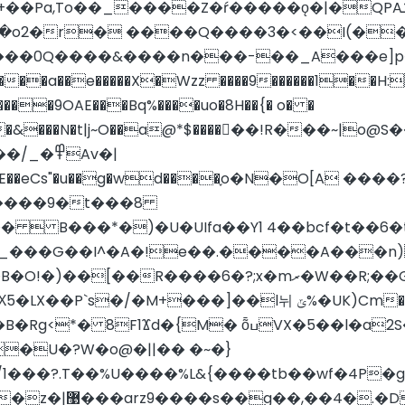
��Pa,
To��_����Z�ŕ�����ǫ�|�QPAݎ�l�e�_�G�$�&���1;�>
Q����&����n���-��_A���e]p�C%#�·o
�=���a��e�����X�Wzz ����9������1��
fG�Ax�&���N�t|j~O��a@*$����񎟏��!R���
߾Av�|
u��g�wd����֪o�N�O[A ����?'��[��ط����" 8 ��
����9�t���8
���  B���*�)�U�UIfa��Y1 4��bcf�t��
�_���G��I^�A�!e��.����A���n)
��+���8�� �x����B^M�� \����B�O!�)��[��R����6�?;x�mރ
�W��R;�
l뉘 ݶ%�UK)Cm������H}��^���Ye/{( ï��|�Z
VX�5��l�a2S���v �kh��9�ڻ����O�i`�� ���|
�U�?W�o@�||�� �~�}
1���?.T��%U����%
L&{����tb��wf�4P�
4�.�D���?