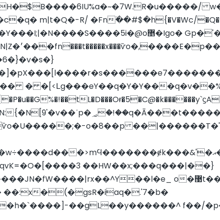
I�H�$B����6IU%a�~�7W.R�u�����/
c�q� m|t�Q�-R/ �Fn߳��#$�h{�V�Wc/�Q
޵�Igo� Gp�'�4��ך��Se�����SQB��5k�o֛|9�;m����vꍄ
�e��� �M��
<Լg���eY��q�Y�Y���q�v��%h&�=�{߾�GG�ߏ.
���3�������������ӭ��p0��`
�̎ѷo�U�����;�-o�8��p ��|������T�'
mϤ�������ɇk���&'�އ����I��8;�=P8q� o$�����
vK=�O�[����3 ��HW��x;���q���|��}
��l�e_ o�޹t����y}��8n����wo��̛�?Φl_WN�?���
� ��:x�(�gsR�iaq�.'7�b�
�h�`����]-��gL��y������^ f��/�