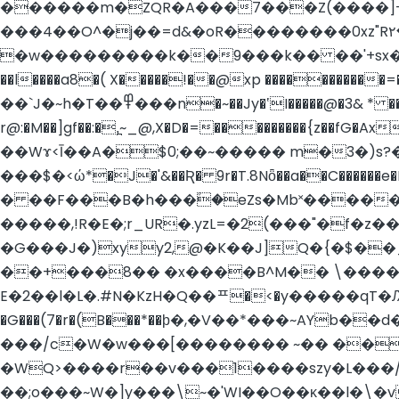
������m�ZQR�A���7���Z(����]+
���4��O^�j��=d&�oR��������0xz"R٢�o2�r� ����Q����3�<��I(����i��) � &
�w���������k��9���k�� ��'+sx���0
��l����a8�( X�����!��@xp ����������
��`J�~h�T��߾���n�~��Jy�ʽI�����@�3& * �����9OAE���Bq%����uo�8H��{� o� �
r@:�M��]gf��:�,̪~_@,X�D�=���������{z��
��Wɤ<Ī��A�$0;��~����� m�3�)s?��/_�
���$�<ώ*�J�'&��Ʀ� 9r�T.8Nȫ��a��C������e�E��eCs"�
� ��F���B�h���۫�eZs�Mb˟����
�����,!R�E�;r_UR�.yzL=�2(���"�f�z
�G���J�)xyy2,@�K��J]Q�{�$�
E�2��l�L�.#N�KzH�Q��ᄑ�<�y�����qT�Ԕ5�LX��P`s�/�M+���]��
�G���(7�r�(B���*��ϸ�,�V��*���~AYb��d�B�Rg<*� 8F1Ϫd�{M� ȭߎ
���/c�W�w���[�������� ~�� ��
�WQ>����r��v���1����szy�L���/
��;o���~W�]y���\~�'WI��O��ĸ��l�\�v�z�|޹�͏��arz9����s��g��,��