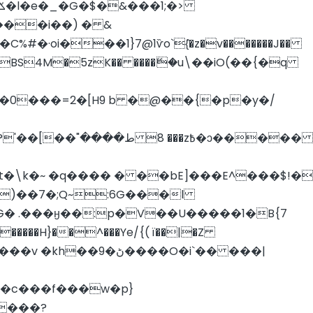
i���1}7@1ѷo`{̏�z�v�������J��
H:BS4M�5
zK�� ����ޭ�u\��iO(��{�q
~|o@S��0���=2�[H9 b �@��{�p�y�/
�z߿�ɔ�����
6�t�\k�~ �q���� � ��bE]���E^���$!�
)��7�;Q~:6G���l
�G� .���ӈ��:p�V��U�����1�B{7
g�c���f���w�p}