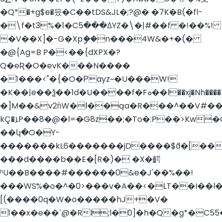
�Q*�+g$e�믔�C��tDS&JL�;?@� �7K�B(�fl-
�\f�t3%�1�Cߡ���5YZ�\�|#��f �!��%!
�V��X]�-G�Xpީ��n���4W&�+�(�
�@{Ag=B P�<��{dXPX�?
Q�eƦ�O�evK���N����
�1���<"�{�O�Ρayz~�U���W!
�K��|e��ѯ��1d�U����f�Fܘ��l��xj�Nh����7�D��Bc����2�,Ҹ�6��а
�]M��&v2ǹW�l��ąa�R���^��V#���`�ތmgn�X��W�nI��Za��il���bCR
kÇ�ܐP��8�@�l=�G8z��;�To�:P��>Kw�QFX
��կ�O�Y-
�������kL6�������jD����$d̎�[���
���d����b��E�[R�)� �X�齶
ʰU��B����#������0&e�J'��%��!
���WS%�o�^�0>���v�A��<�LT��I��l�X
[(����0q�W�o�����hJ+�V�
1��x�e��`@�Rl;l�0]�h�Q�g*�C55�m�H%�o'רEV�00gH