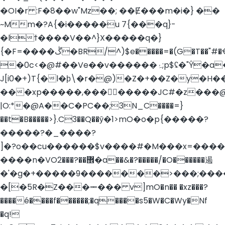
�OI�r :F�8��w"Mz��; ��Ɇ���m�i�} ��
~Mm�?A{�i�����u 7{���q}-
�lϯ����V��^}X�����q�}
{�F=����ڴ�BR/^)$e�����=�(G�T��"#�ҾT�
�0c<�@#��Ve��v������ۂ;p$ʢ�"Ŷ�a�?
J[i0�+)T{�l�ϸ\�r�@)�Z�+��Z�y�
���xp�����,���񠨆�����JC#�z���
|O:*�@A��C�PC��ׅ;3N_C����=}
��t�B�����>}.C3��Q��ӯ�1>mO�o�p{�����?
�����?�_����?
]�?o��cu������$v����#�M���x=����
���� n�VO޾��?���2�a��&�?�����/�O������遏
�'�g�+�����9�������>���;�����vڇ����1%�|tN�
�[�5R�Z���ힼ��� v]mO�n�� �xz���?
����é����f������;�q����s5�W�C�Wy�Nf
�q!