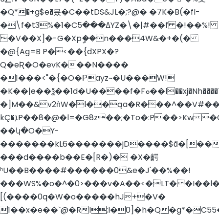
�Q*�+g$e�믔�C��tDS&JL�;?@� �7K�B(�fl-
�\f�t3%�1�Cߡ���5YZ�\�|#��f �!��%!
�V��X]�-G�Xpީ��n���4W&�+�(�
�@{Ag=B P�<��{dXPX�?
Q�eƦ�O�evK���N����
�1���<"�{�O�Ρayz~�U���W!
�K��|e��ѯ��1d�U����f�Fܘ��l��xj�Nh����7�D��Bc����2�,Ҹ�6��а
�]M��&v2ǹW�l��ąa�R���^��V#���`�ތmgn�X��W�nI��Za��il���bCR
kÇ�ܐP��8�@�l=�G8z��;�To�:P��>Kw�QFX
��կ�O�Y-
�������kL6�������jD����$d̎�[���
���d����b��E�[R�)� �X�齶
ʰU��B����#������0&e�J'��%��!
���WS%�o�^�0>���v�A��<�LT��I��l�X
[(����0q�W�o�����hJ+�V�
1��x�e��`@�Rl;l�0]�h�Q�g*�C55�m�H%�o'רEV�00gH