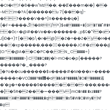
�OI�r :F�8��w"Mz��; ��Ɇ���m�i�} ��
~Mm�?A{�i�����u 7{���q}-
�lϯ����V��^}X�����q�}
{�F=����ڴ�BR/^)$e�����=�(G�T��"#�ҾT�
�0c<�@#��Ve��v������ۂ;p$ʢ�"Ŷ�a�?
J[i0�+)T{�l�ϸ\�r�@)�Z�+��Z�y�
���xp�����,���񠨆�����JC#�z���
|O:*�@A��C�PC��ׅ;3N_C����=}
��t�B�����>}.C3��Q��ӯ�1>mO�o�p{�����?
�����?�_����?
]�?o��cu������$v����#�M���x=����
���� n�VO޾��?���2�a��&�?�����/�O������遏
�'�g�+�����9�������>���;�����vڇ����1%�|tN�
�[�5R�Z���ힼ��� v]mO�n�� �xz���?
����é����f������;�q����s5�W�C�Wy�Nf
�q!